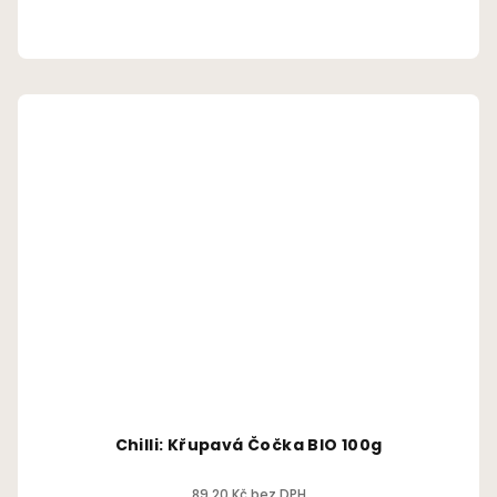
Chilli: Křupavá Čočka BIO 100g
89,20 Kč bez DPH