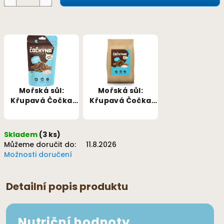
Mořská sůl:
Mořská sůl:
Křupavá Čočka
Křupavá Čočka
BIO 100g
BIO 1kg
Skladem
(3 ks)
Můžeme doručit do:
11.8.2026
Možnosti doručení
Detailní popis produktu
Nutriční hodnoty