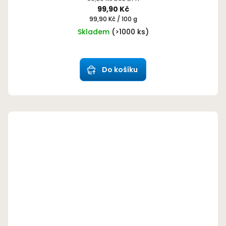
99,90 Kč
Měrná
99,90 Kč / 100 g
cena:
Skladem
(>1000 ks)
Průměrné
hodnocení
produktu
Do košíku
je
5,0
z
5
hvězdiček.