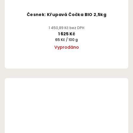
Česnek: Křupavá Čočka BIO 2,5kg
1 450,89 Kč bez DPH
1 625 Kč
Měrná
65 Kč / 100 g
cena:
Vyprodáno
Průměrné
hodnocení
produktu
je
0,0
z
5
hvězdiček.