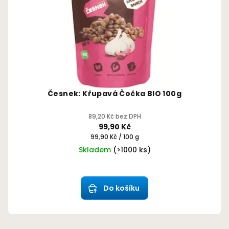
Česnek: Křupavá Čočka BIO 100g
89,20 Kč bez DPH
99,90 Kč
Měrná
99,90 Kč / 100 g
cena:
Skladem
(>1000 ks)
Průměrné
hodnocení
produktu
Do košíku
je
5,0
z
5