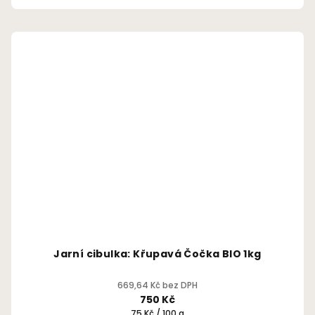
z
5
hvězdiček.
Jarní cibulka: Křupavá Čočka BIO 1kg
669,64 Kč bez DPH
750 Kč
Měrná
75 Kč / 100 g