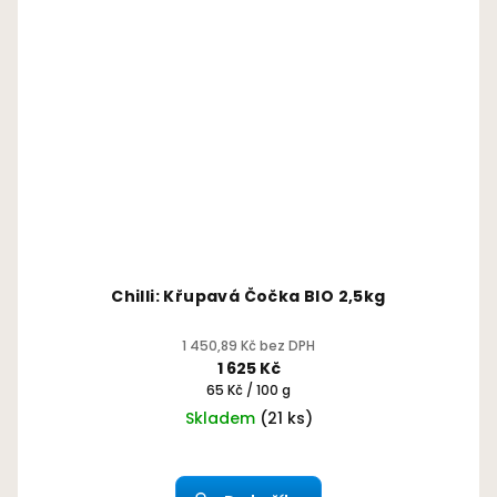
Chilli: Křupavá Čočka BIO 2,5kg
1 450,89 Kč bez DPH
1 625 Kč
Měrná
65 Kč / 100 g
cena:
Skladem
(21 ks)