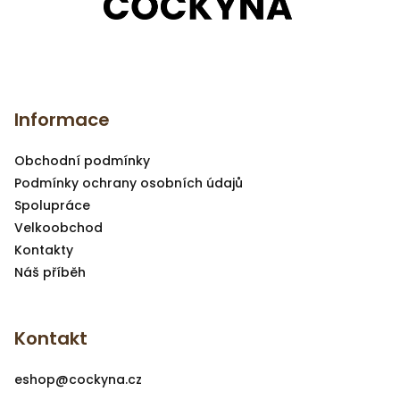
Z
á
Informace
p
a
Obchodní podmínky
t
Podmínky ochrany osobních údajů
í
Spolupráce
Velkoobchod
Kontakty
Náš příběh
Kontakt
eshop
@
cockyna.cz