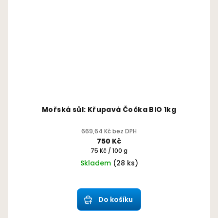
Mořská sůl: Křupavá Čočka BIO 1kg
669,64 Kč bez DPH
750 Kč
Měrná
75 Kč / 100 g
cena:
Skladem
(28 ks)
Průměrné
hodnocení
produktu
Do košíku
je
5,0