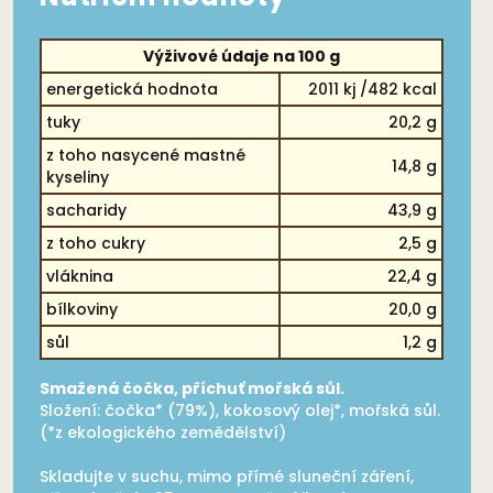
Výživové údaje na 100 g
energetická hodnota
2011 kj /482 kcal
tuky
20,2 g
z toho nasycené mastné
14,8 g
kyseliny
sacharidy
43,9 g
z toho cukry
2,5 g
vláknina
22,4 g
bílkoviny
20,0 g
sůl
1,2 g
Smažená čočka, příchuť mořská sůl.
Složení: čočka* (79%), kokosový olej*, mořská sůl.
(*z ekologického zemědělství)
Skladujte v suchu, mimo přímé sluneční záření,