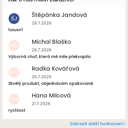
Štěpánka Jandová
ŠJ
Hodnocení obchodu je 5 z 5 hvězdiček.
28.7.2026
luxusnÍ
Michal Blaško
MB
Hodnocení obchodu je 5 z 5 hvězdiček.
26.7.2026
Výborná chuť, která mě mile překvapila
Radka Kovářová
RK
Hodnocení obchodu je 5 z 5 hvězdiček.
26.7.2026
Skvělý produkt, objednávám opakovaně.
Hana Milcová
HM
Hodnocení obchodu je 5 z 5 hvězdiček.
21.7.2026
rychlost
Zobrazit další hodnocení