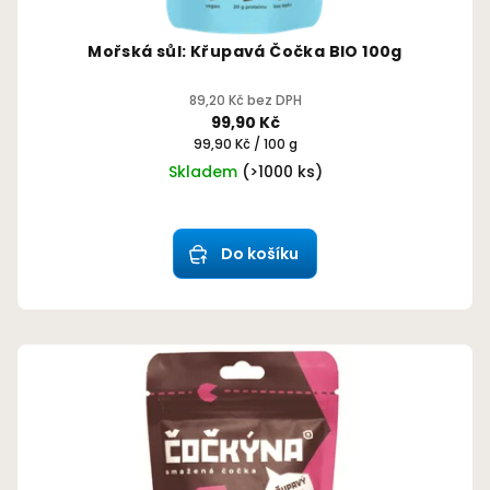
Mořská sůl: Křupavá Čočka BIO 100g
89,20 Kč bez DPH
99,90 Kč
Měrná
99,90 Kč / 100 g
cena:
Skladem
(>1000 ks)
Průměrné
hodnocení
produktu
Do košíku
je
5,0
z
5
hvězdiček.