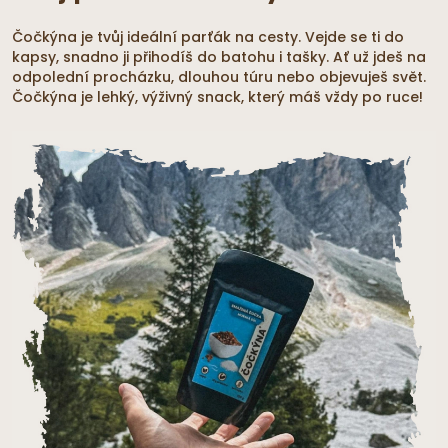
Čočkýna je tvůj ideální parťák na cesty. Vejde se ti do
kapsy, snadno ji přihodíš do batohu i tašky. Ať už jdeš na
odpolední procházku, dlouhou túru nebo objevuješ svět.
Čočkýna je lehký, výživný snack, který máš vždy po ruce!