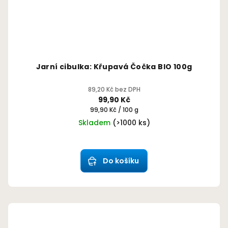
Jarní cibulka: Křupavá Čočka BIO 100g
89,20 Kč bez DPH
99,90 Kč
Měrná
99,90 Kč / 100 g
cena:
Skladem
(>1000 ks)
Průměrné
hodnocení
produktu
Do košíku
je
4,9
z
5
hvězdiček.