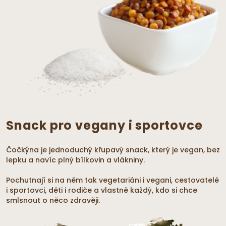
Snack pro vegany i sportovce
Čočkýna je jednoduchý křupavý snack, který je vegan, bez
lepku a navíc plný bílkovin a vlákniny.
Pochutnají si na něm tak vegetariáni i vegani, cestovatelé
i sportovci, děti i rodiče a vlastně každý, kdo si chce
smlsnout o něco zdravěji.