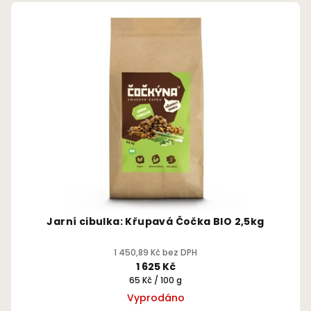
hvězdiček.
Jarní cibulka: Křupavá Čočka BIO 2,5kg
1 450,89 Kč bez DPH
1 625 Kč
Měrná
65 Kč / 100 g
cena:
Vyprodáno