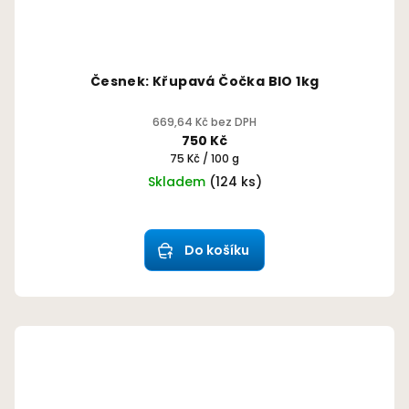
Česnek: Křupavá Čočka BIO 1kg
669,64 Kč bez DPH
750 Kč
Měrná
75 Kč / 100 g
cena:
Skladem
(124 ks)
Průměrné
hodnocení
produktu
Do košíku
je
5,0
z
5
hvězdiček.