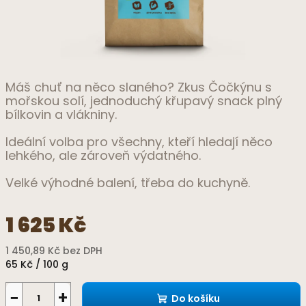
Máš chuť na něco slaného? Zkus Čočkýnu s
mořskou solí, jednoduchý křupavý snack plný
bílkovin a vlákniny.
Ideální volba pro všechny, kteří hledají něco
lehkého, ale zároveň výdatného.
Velké výhodné balení, třeba do kuchyně.
1 625 Kč
1 450,89 Kč bez DPH
Měrná
65 Kč / 100 g
cena:
−
+
Do košíku